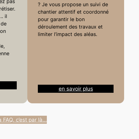
vez pas
? Je vous propose un suivi de
étiser.
chantier attentif et coordonné
 il
pour garantir le bon
 de
déroulement des travaux et
bon
limiter l’impact des aléas.
e,
enne
en savoir plus
a FAQ, c’est par là…