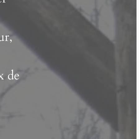
ur,
x de
.