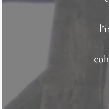
l’
coh