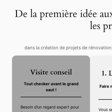
De la première idée aux 
les p
dans la création de projets de rénovation,
Visite conseil
1.
L
Tout checker avant le grand
Faire 
saut !
Besoin d’un regard expert pour
Vous se