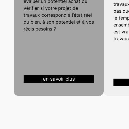
évaluer un potentiel achat ou
travau
vérifier si votre projet de
pas qu
travaux correspond à l’état réel
le temp
du bien, à son potentiel et à vos
ensembl
réels besoins ?
est vra
travaux
en savoir plus
→ Voir quelques une