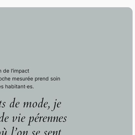
n de l’impact
oche mesurée prend soin
es habitant·es.
ts de mode, je
de vie pérennes
où l’on se sent