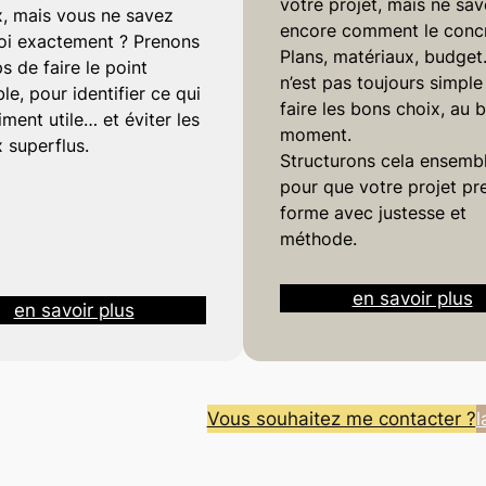
votre projet, mais ne sa
x, mais vous ne savez
encore comment le concr
oi exactement ? Prenons
Plans, matériaux, budget…
s de faire le point
n’est pas toujours simple
e, pour identifier ce qui
faire les bons choix, au 
iment utile… et éviter les
moment.
 superflus.
Structurons cela ensembl
pour que votre projet pr
forme avec justesse et
méthode.
en savoir plus
en savoir plus
s de mes réalisations ←
Vous souhaitez me contacter ?
l